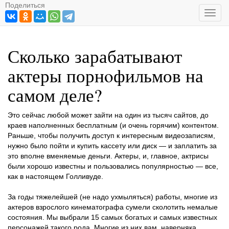
Поделиться
Toggl
navig
Сколько зарабатывают
актеры порнoфильмов на
самом деле?
Это сейчас любой может зайти на один из тысяч сайтов, до
краев наполненных бесплатным (и очень горячим) контентом.
Раньше, чтобы получить доступ к интересным видеозаписям,
нужно было пойти и купить кассету или диск — и заплатить за
это вполне вменяемые деньги. Актеры, и, главное, актрисы
были хорошо известны и пользовались популярностью — все,
как в настоящем Голливуде.
За годы тяжелейшей (не надо ухмыляться) работы, многие из
актеров взрослого кинематографа сумели сколотить немалые
состояния. Мы выбрали 15 самых богатых и самых известных
персонажей такого рода. Многие из них вам, наверняка,