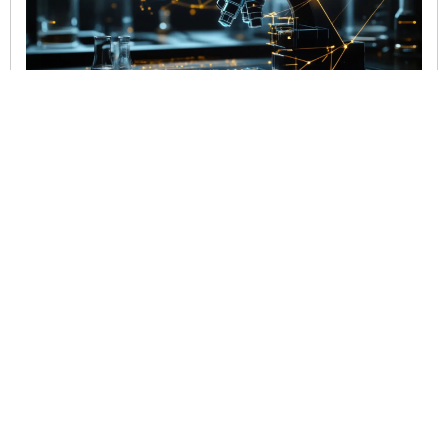
Hi-Tech Mail: 5% русских реагируют на рекламу от ИИ