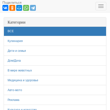
Поделиться
Toggl
navig
Категории
ВСЕ
Кулинария
Дети и семья
Дом/Дача
В мире животных
Медицина и здоровье
Авто-мото
Реклама
Культура и искусство