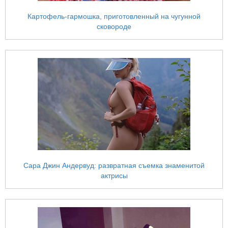
Картофель-гармошка, приготовленный на чугунной
сковороде
Сара Джин Андервуд: развратная съемка знаменитой
актрисы