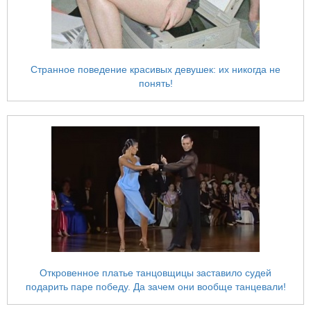
Странное поведение красивых девушек: их никогда не
понять!
Откровенное платье танцовщицы заставило судей
подарить паре победу. Да зачем они вообще танцевали!